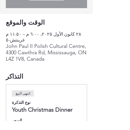
الوقت والموقع
٢٨ كانون الأول ٢٠٢٥، ٦:٠٠ م – ١١:٥٠ م
غرينتش-٥
John Paul II Polish Cultural Centre,
4300 Cawthra Rd, Mississauga, ON
L4Z 1V8, Canada
التذاكر
انتهى البيع
نوع التذكرة
Youth Christmas Dinner
السعر